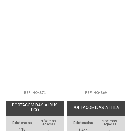
REF: HO-374
REF: HO-369
PORTACOMIDAS ALBUS
PORTACOMIDAS ATTILA
ECO
Próximas
Próximas
Existencias
Existencias
llegadas
llegadas
115
3.244
0
0