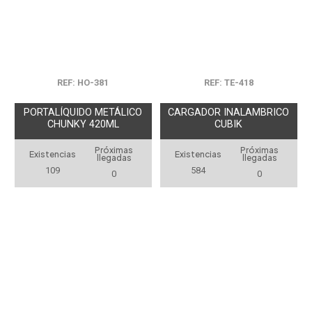
REF: HO-381
REF: TE-418
PORTALÍQUIDO METÁLICO
CARGADOR INALAMBRICO
CHUNKY 420ML
CUBIK
Próximas
Próximas
Existencias
Existencias
llegadas
llegadas
109
584
0
0