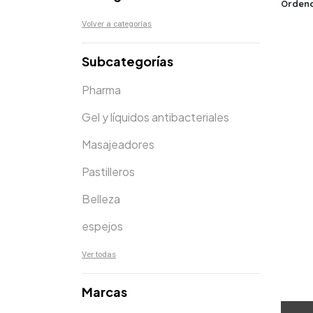
Ordena
Volver a categorías
Subcategorías
Pharma
Gel y líquidos antibacteriales
Masajeadores
Pastilleros
Belleza
espejos
Ver todas
Marcas