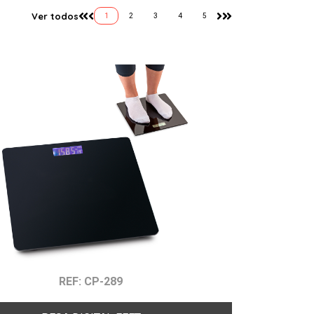
Ver todos
1
2
3
4
5
REF: CP-289