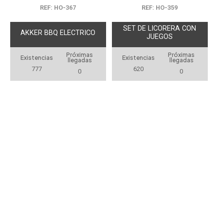
REF: HO-367
REF: HO-359
SET DE LICORERA CON
AKKER BBQ ELECTRICO
JUEGOS
Próximas
Próximas
Existencias
Existencias
llegadas
llegadas
777
620
0
0