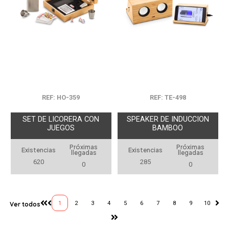
REF: HO-359
REF: TE-498
SET DE LICORERA CON
SPEAKER DE INDUCCION
JUEGOS
BAMBOO
Próximas
Próximas
Existencias
Existencias
llegadas
llegadas
620
285
0
0
1
2
3
4
5
6
7
8
9
10
Ver todos