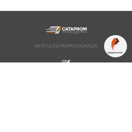
ARTÍCULOS PROMOCIONALES
CATEGORIAS
Antiestrés
Antimicrobiano
Artículos Escritura
Artículos Reflectivos
Bar & Vino
Bicicleta
Ecopromo
Herramientas
MARCAS