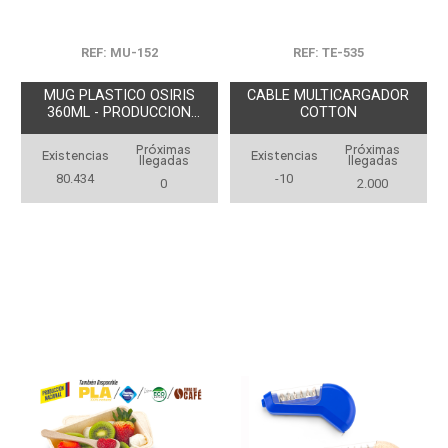
REF: MU-152
REF: TE-535
MUG PLASTICO OSIRIS
CABLE MULTICARGADOR
360ML - PRODUCCION
COTTON
NACIONAL
Próximas
Próximas
Existencias
Existencias
llegadas
llegadas
80.434
-10
0
2.000