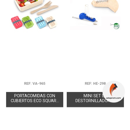
REF: VA-965
REF: HE-298
PORTACOMIDAS CON
MINI SET DE
CUBIERTOS ECO SQUARE
DESTORNILLADORES
II -PRODUCCION
DUCK
NACIONAL
Próximas
Próximas
Existencias
Existencias
llegadas
llegadas
65.419
2.805
0
0