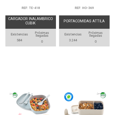
REF: TE-418
REF: HO-369
CARGADOR INALAMBRICO
PORTACOMIDAS ATTILA
CUBIK
Próximas
Próximas
Existencias
Existencias
llegadas
llegadas
584
3.244
0
0