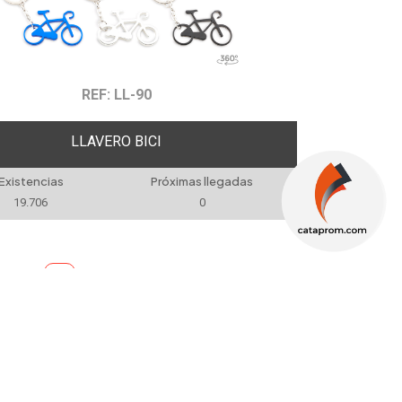
REF: LL-90
LLAVERO BICI
Existencias
Próximas llegadas
19.706
0
odos
1
NEWSLETTER