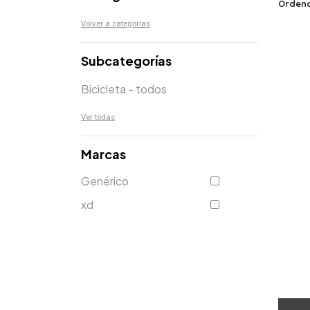
Ordena
Volver a categorías
Subcategorías
Bicicleta - todos
Ver todas
Marcas
Genérico
xd