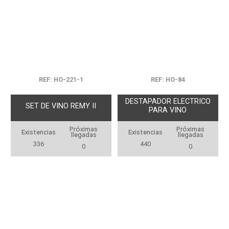
REF: HO-221-1
REF: HO-84
DESTAPADOR ELECTRICO
SET DE VINO REMY II
PARA VINO
Próximas
Próximas
Existencias
Existencias
llegadas
llegadas
336
440
0
0