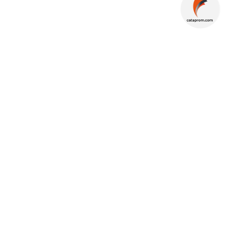
REF: HO-95
REF: HO-333
NEVERA WINE COOLER
AIREADOR ELECTRICO
BAG - PRODUCCION
PARA VINO
NACIONAL
Próximas
Próximas
Existencias
Existencias
llegadas
llegadas
426
227
0
0