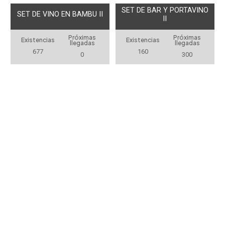
SET DE BAR Y PORTAVINO
SET DE VINO EN BAMBU II
II
Próximas
Próximas
Existencias
Existencias
llegadas
llegadas
677
160
0
300