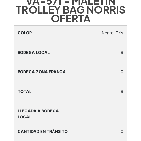
VA-571 - MALETIN
TROLLEY BAG NORRIS
OFERTA
Negro-Gris
9
0
9
0