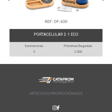
REF: OF-630
PORTACELULAR 2-1 ECO
SET 
Existencias
Próximas llegadas
Existen
0
2.000
1.17
ARTÍCULOS PROMOCIONALES