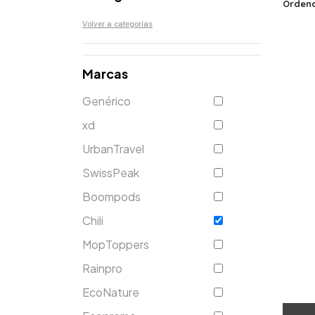
Ordena
Volver a categorías
Marcas
Genérico
xd
UrbanTravel
SwissPeak
Boompods
Chili
MopToppers
Rainpro
EcoNature