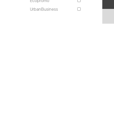
Ecopromo
UrbanBusiness