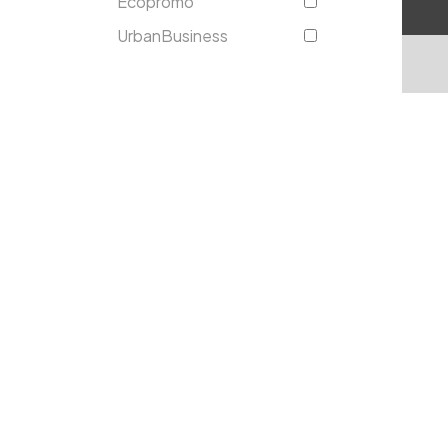
Ecopromo
UrbanBusiness