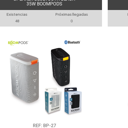
35W BOOMPODS
Existencias
Próximas llegadas
48
0
REF: BP-27