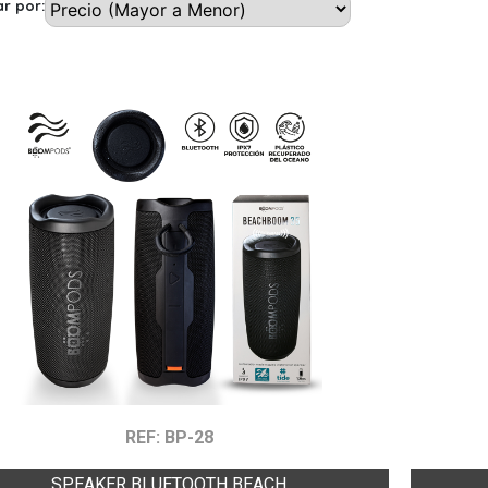
r por:
REF: BP-28
SPEAKER BLUETOOTH BEACH