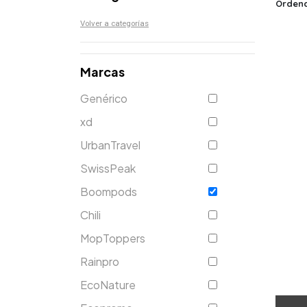
Ordena
Volver a categorías
Marcas
Genérico
xd
UrbanTravel
SwissPeak
Boompods
Chili
MopToppers
Rainpro
EcoNature