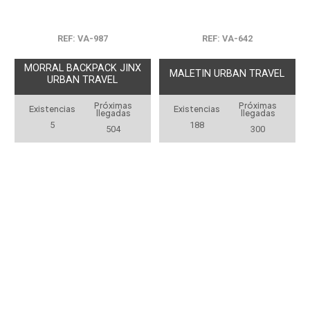
REF: VA-987
REF: VA-642
MORRAL BACKPACK JINX
MALETIN URBAN TRAVEL
URBAN TRAVEL
Próximas
Próximas
Existencias
Existencias
llegadas
llegadas
5
188
504
300