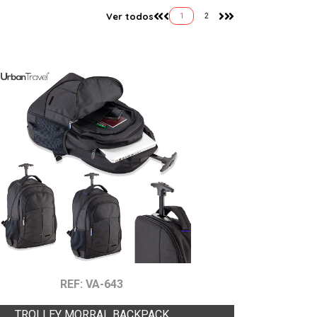
Ver todos
1
2
REF: VA-643
TROLLEY MORRAL BACKPACK