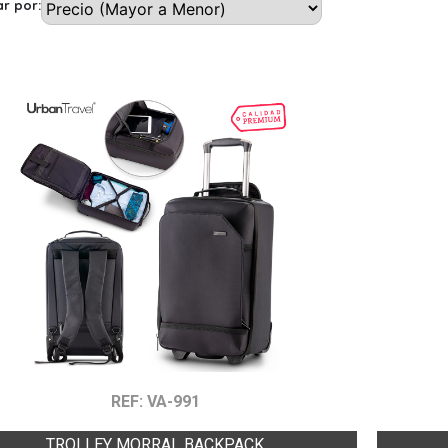
r por:
REF: VA-991
TROLLEY MORRAL BACKPACK