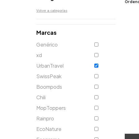
Ordena
Volver a categorías
Marcas
Genérico
xd
UrbanTravel
SwissPeak
Boompods
Chili
MopToppers
Rainpro
EcoNature