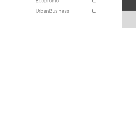
Ecopromo
UrbanBusiness