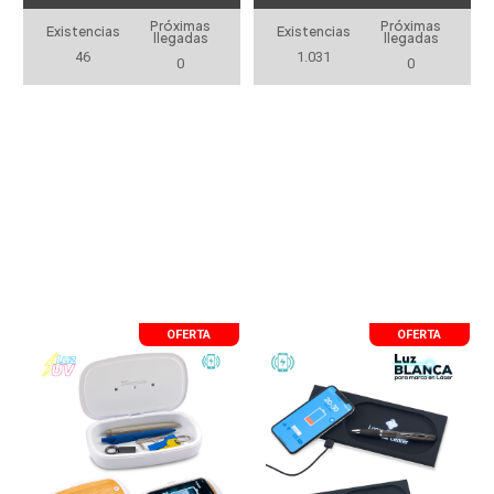
OFERTA
UV LED KLEAN OFERTA
Próximas
Próximas
Existencias
Existencias
llegadas
llegadas
46
1.031
0
0
OFERTA
OFERTA