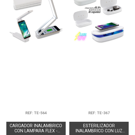
REF: TE-564
REF: TE-367
CARGADOR INALAMBRICO
ESTERILIZADOR
CON LAMPARA FLEX -
INALAMBRICO CON LUZ