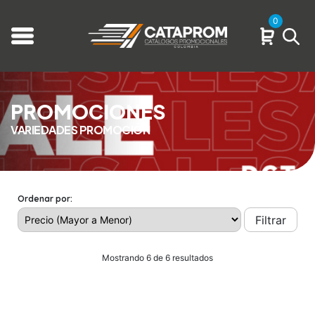
0
PROMOCIONES
VARIEDADES PROMOCIÓN
Ordenar por:
Filtrar
Mostrando 6 de 6 resultados