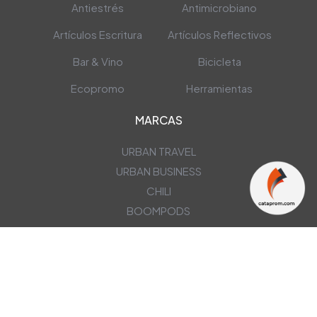
Antiestrés
Antimicrobiano
Artículos Escritura
Artículos Reflectivos
Bar & Vino
Bicicleta
Ecopromo
Herramientas
MARCAS
URBAN TRAVEL
URBAN BUSINESS
CHILI
BOOMPODS
NEWSLETTER
OBTÉN NUESTRAS ÚLTIMAS OFERTAS EN TU CORREO