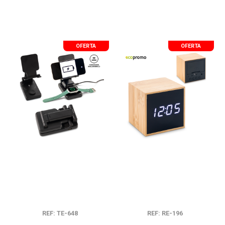
OFERTA
OFERTA
REF: TE-648
REF: RE-196