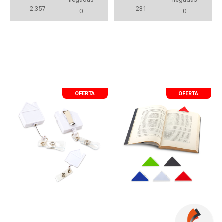
2.357
231
0
0
OFERTA
OFERTA