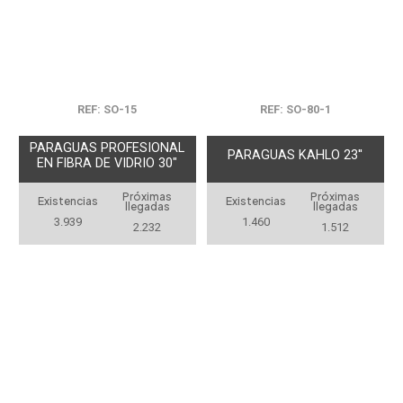
REF: SO-15
REF: SO-80-1
PARAGUAS PROFESIONAL
PARAGUAS KAHLO 23''
EN FIBRA DE VIDRIO 30"
Próximas
Próximas
Existencias
Existencias
llegadas
llegadas
3.939
1.460
2.232
1.512