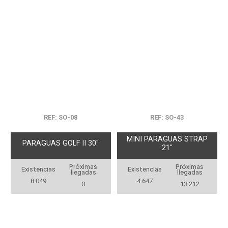
REF: SO-08
REF: SO-43
MINI PARAGUAS STRAP
PARAGUAS GOLF II 30"
21"
Próximas
Próximas
Existencias
Existencias
llegadas
llegadas
8.049
4.647
0
13.212