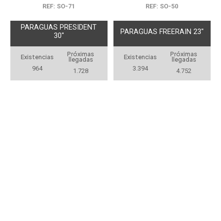
REF: SO-71
REF: SO-50
PARAGUAS PRESIDENT
PARAGUAS FREERAIN 23"
30"
Próximas
Próximas
Existencias
Existencias
llegadas
llegadas
964
3.394
1.728
4.752