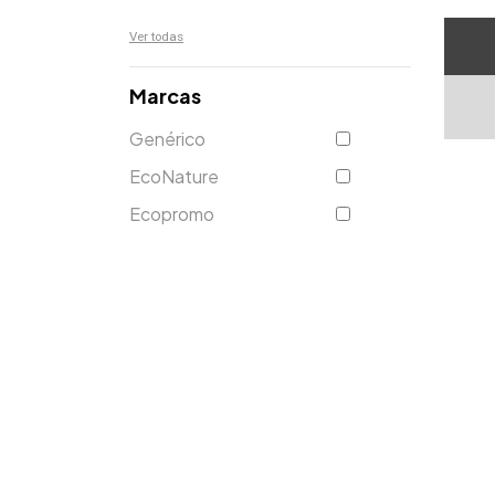
Ver todas
Marcas
Genérico
EcoNature
Ecopromo