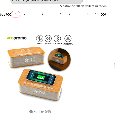
Mostrando 30 de 396 resultados
dos
1
2
3
4
5
6
7
8
9
10
REF: TE-649