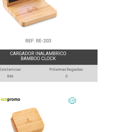
REF: RE-203
CARGADOR INALAMBRICO
BAMBOO CLOCK
Existencias
Próximas llegadas
846
0