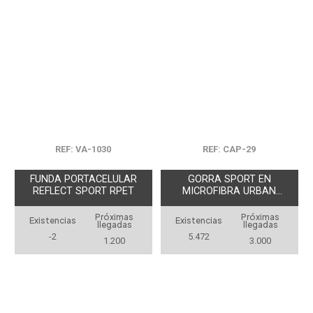
REF: VA-1030
REF: CAP-29
FUNDA PORTACELULAR
GORRA SPORT EN
REFLECT SPORT RPET
MICROFIBRA URBAN
TRAVEL
Próximas
Próximas
Existencias
Existencias
llegadas
llegadas
-2
5.472
1.200
3.000