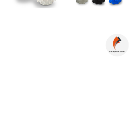
REF: CP-286
REF: TE-644