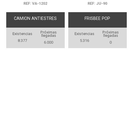
REF: VA-1202
REF: JU-90
CAMION ANTIESTRES
FRISBEE POP
Próximas
Próximas
Existencias
Existencias
llegadas
llegadas
8.377
5.316
6.000
0