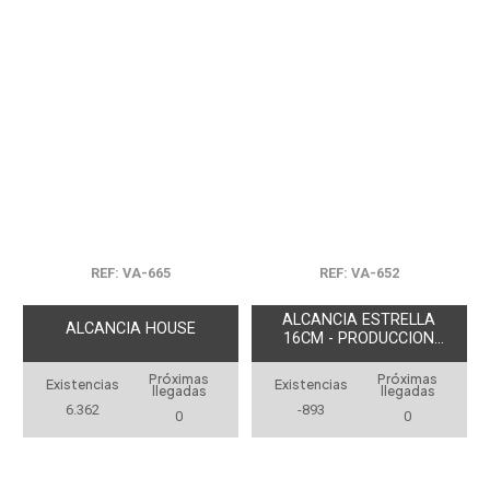
REF: VA-665
REF: VA-652
ALCANCIA ESTRELLA
ALCANCIA HOUSE
16CM - PRODUCCION
NACIONAL
Próximas
Próximas
Existencias
Existencias
llegadas
llegadas
6.362
-893
0
0