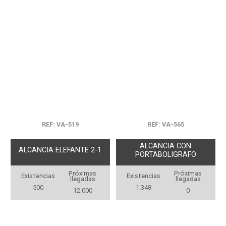
REF: VA-519
REF: VA-565
ALCANCIA CON
ALCANCIA ELEFANTE 2-1
PORTABOLIGRAFO
Próximas
Próximas
Existencias
Existencias
llegadas
llegadas
500
1.348
12.000
0