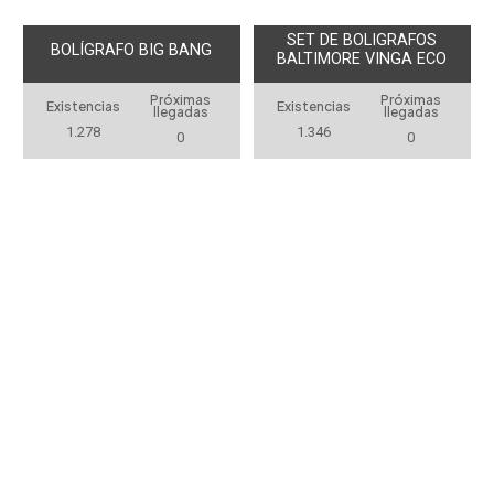
SET DE BOLIGRAFOS
BOLÍGRAFO BIG BANG
BALTIMORE VINGA ECO
Próximas
Próximas
Existencias
Existencias
llegadas
llegadas
1.278
1.346
0
0