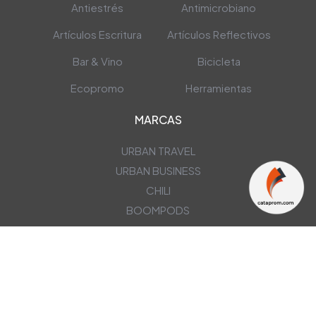
Antiestrés
Antimicrobiano
Artículos Escritura
Artículos Reflectivos
Bar & Vino
Bicicleta
Ecopromo
Herramientas
MARCAS
URBAN TRAVEL
URBAN BUSINESS
CHILI
BOOMPODS
NEWSLETTER
OBTÉN NUESTRAS ÚLTIMAS OFERTAS EN TU CORREO