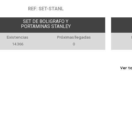
REF: SET-STANL
SET DE BOLIGRAFO Y
PORTAMINAS STANLEY
Existencias
Próximas llegadas
14.366
0
Ver t
ORIAS
MARCAS
rés
Antimicrobiano
URBAN TRAVEL
URBAN BUSINESS