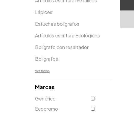
Artículos escritura metálicos
Lápices
Estuches bolígrafos
Artículos escritura Ecológicos
Bolígrafo con resaltador
Bolígrafos
Ver todas
Marcas
Genérico
Ecopromo