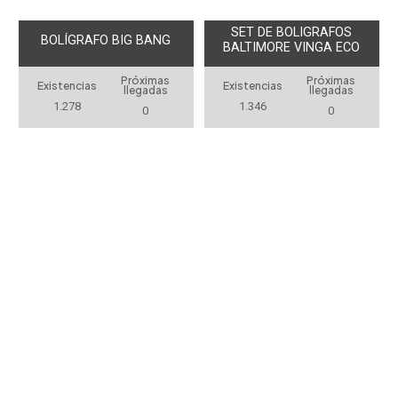
SET DE BOLIGRAFOS
BOLÍGRAFO BIG BANG
BALTIMORE VINGA ECO
Próximas
Próximas
Existencias
Existencias
llegadas
llegadas
1.278
1.346
0
0