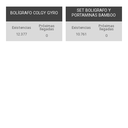
SET BOLIGRAFO Y
BOLÍGRAFO COLGY GYRO
PORTAMINAS BAMBOO
Próximas
Próximas
Existencias
Existencias
llegadas
llegadas
12.377
10.761
0
0