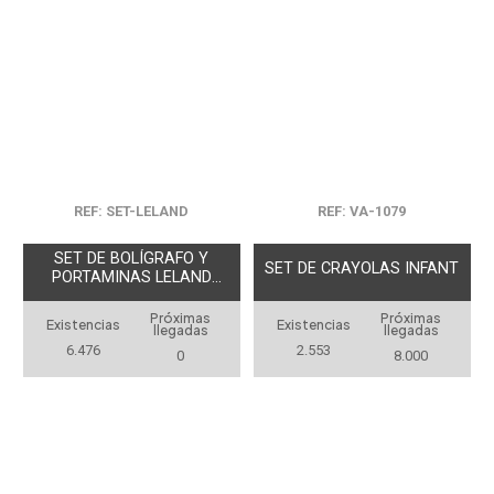
REF: SET-LELAND
REF: VA-1079
SET DE BOLÍGRAFO Y
SET DE CRAYOLAS INFANT
PORTAMINAS LELAND
CORK
Próximas
Próximas
Existencias
Existencias
llegadas
llegadas
6.476
2.553
0
8.000