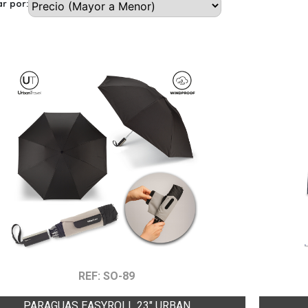
r por:
REF: SO-89
PARAGUAS EASYROLL 23" URBAN