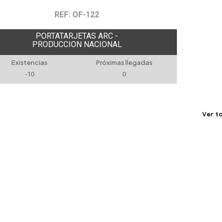
REF: OF-122
PORTATARJETAS ARC -
PRODUCCION NACIONAL
Existencias
Próximas llegadas
-10
0
Ver t
ORIAS
MARCAS
rés
Antimicrobiano
URBAN TRAVEL
URBAN BUSINESS