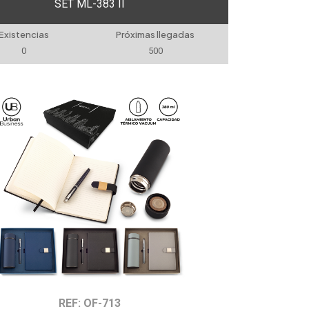
SET ML-383 II
Existencias
Próximas llegadas
0
500
REF: OF-713