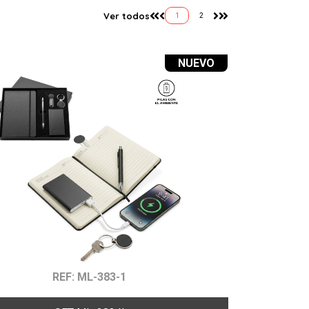
Ver todos
1
2
NUEVO
REF: ML-383-1