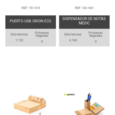
REF: TE-610
REF: VA-661
DISPENSADOR DE NOTAS
PUERTO USB ORION ECO
MEDIC
Próximas
Próximas
Existencias
Existencias
llegadas
llegadas
1.132
4.160
0
0