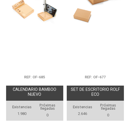
REF: OF-685
REF: OF-677
CALENDARIO BAMBOO
SET DE ESCRITORIO ROLF
NUEVO
ECO
Próximas
Próximas
Existencias
Existencias
llegadas
llegadas
1.980
2.646
0
0