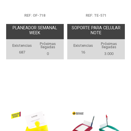
REF: OF-718
REF: TE-571
PLANEADOR SEMANAL
SOPORTE PARA CELULAR
WEEK
NOTE
Próximas
Próximas
Existencias
Existencias
llegadas
llegadas
687
16
0
3.000