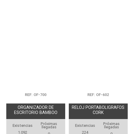
REF: OF-700
REF: OF-602
ORGANIZADOR DE
RELOJ PORTABOLIGRAFOS
ESCRITORIO BAMBOO
CORK
Próximas
Próximas
Existencias
Existencias
llegadas
llegadas
1.092
224
0
0