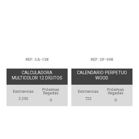
REF: CA-138
REF: OF-598
CALCULADORA
CALENDARIO PERPETUO
MULTICOLOR 12 DÍGITOS
WOOD
Próximas
Próximas
Existencias
Existencias
llegadas
llegadas
2.292
722
0
0