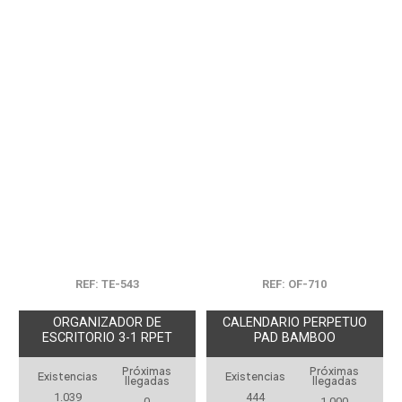
REF: TE-543
REF: OF-710
ORGANIZADOR DE
CALENDARIO PERPETUO
ESCRITORIO 3-1 RPET
PAD BAMBOO
Próximas
Próximas
Existencias
Existencias
llegadas
llegadas
1.039
444
0
1.000