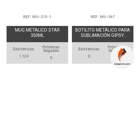
REF: MU-215-1
REF: MU-367
MUG METALICO STAR
BOTILITO METÁLICO PARA
350ML
SUBLIMACIÓN GIPSY
700ML
Próximas
Próximas
Existencias
Existencias
llegadas
llegadas
1.124
0
0
3.000