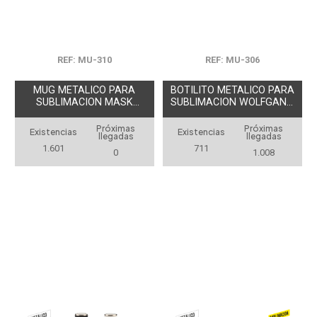
REF: MU-310
REF: MU-306
MUG METALICO PARA
BOTILITO METALICO PARA
SUBLIMACION MASK
SUBLIMACION WOLFGANG
350ML
500ML
Próximas
Próximas
Existencias
Existencias
llegadas
llegadas
1.601
711
0
1.008