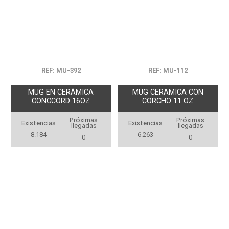
REF: MU-392
REF: MU-112
MUG EN CERÁMICA
MUG CERAMICA CON
CONCCORD 16OZ
CORCHO 11 OZ
Próximas
Próximas
Existencias
Existencias
llegadas
llegadas
8.184
6.263
0
0