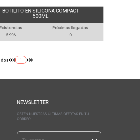
BOTILITO EN SILICONA COMPACT
500ML
Existencias
Próximas llegadas
5.996
0
odos
1
NEWSLETTER
OBTÉN NUESTRAS ÚLTIMAS OFERTAS EN TU
CORREO