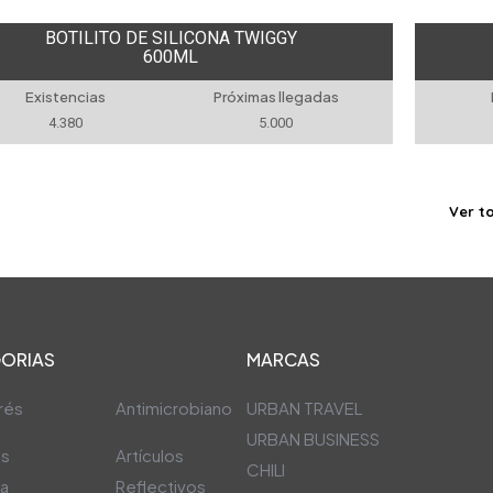
BOTILITO DE SILICONA TWIGGY
600ML
Existencias
Próximas llegadas
4.380
5.000
Ver t
ORIAS
MARCAS
rés
Antimicrobiano
URBAN TRAVEL
URBAN BUSINESS
os
Artículos
CHILI
ra
Reflectivos