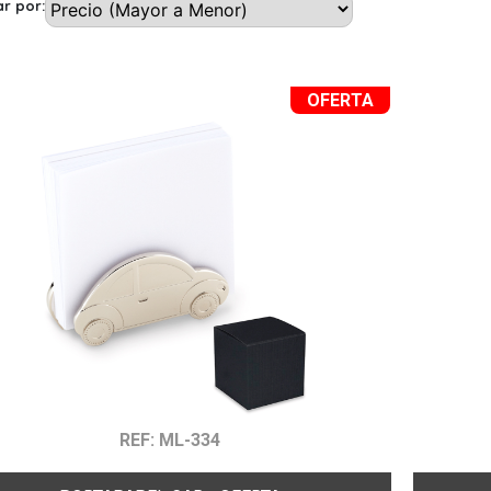
r por:
OFERTA
REF: ML-334