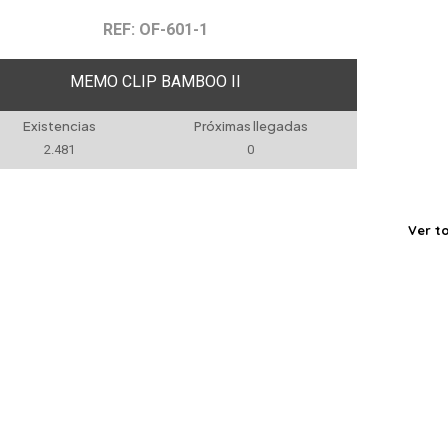
REF: OF-601-1
MEMO CLIP BAMBOO II
Existencias
Próximas llegadas
2.481
0
Ver t
ORIAS
MARCAS
rés
Antimicrobiano
URBAN TRAVEL
URBAN BUSINESS