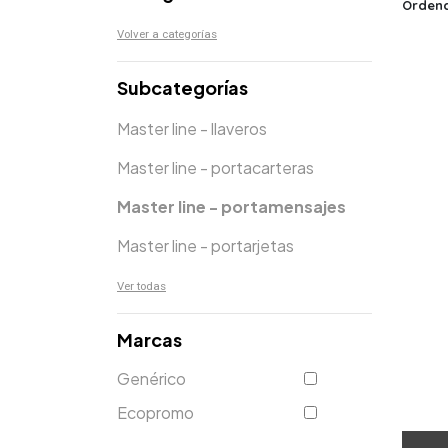
Ordena
Volver a categorías
Subcategorías
Master line - llaveros
Master line - portacarteras
Master line - portamensajes
Master line - portarjetas
Ver todas
Marcas
Genérico
Ecopromo