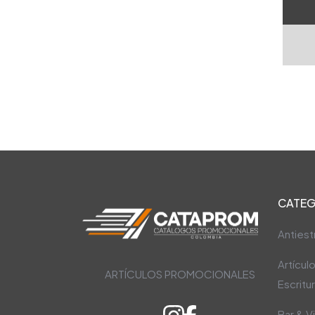
CATEG
Antiest
Artícul
ARTÍCULOS PROMOCIONALES
Escritu
Bar & V