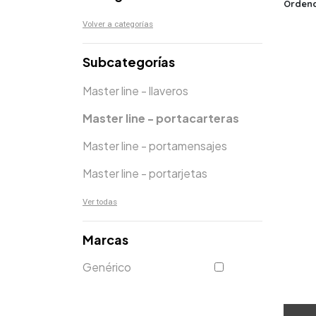
Ordena
Volver a categorías
Subcategorías
Master line - llaveros
Master line - portacarteras
Master line - portamensajes
Master line - portarjetas
Ver todas
Marcas
Genérico