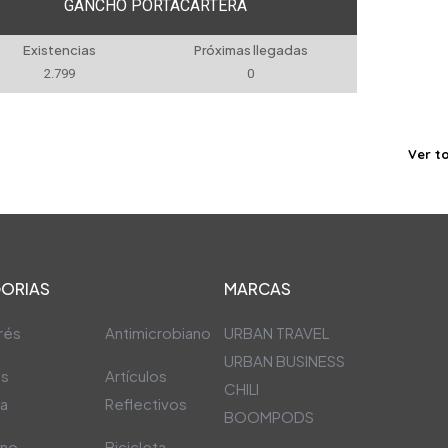
GANCHO PORTACARTERA
Existencias
Próximas llegadas
2.799
0
Ver t
ORIAS
MARCAS
rés
Antimicrobiano
URBAN TRAVEL
URBAN BUSINESS
os
Artículos
CHILI
ra
Reflectivos
BOOMPODS
ino
Bicicleta