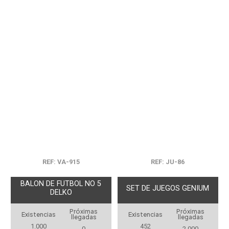
REF: VA-915
REF: JU-86
BALON DE FUTBOL NO 5
SET DE JUEGOS GENIUM
DELKO
Próximas
Próximas
Existencias
Existencias
llegadas
llegadas
1.000
452
0
2.000