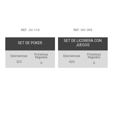
REF: JU-110
REF: HO-359
SET DE LICORERA CON
SET DE POKER
JUEGOS
Próximas
Próximas
Existencias
Existencias
llegadas
llegadas
325
620
0
0