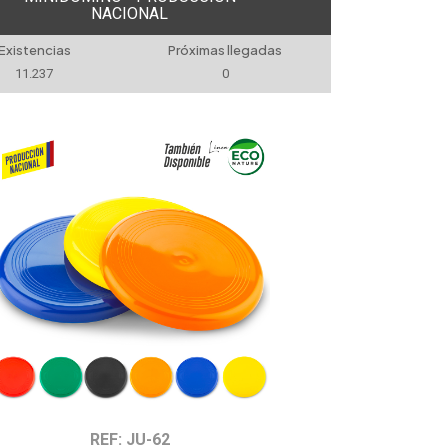
NACIONAL
Existencias
Próximas llegadas
11.237
0
REF: JU-62