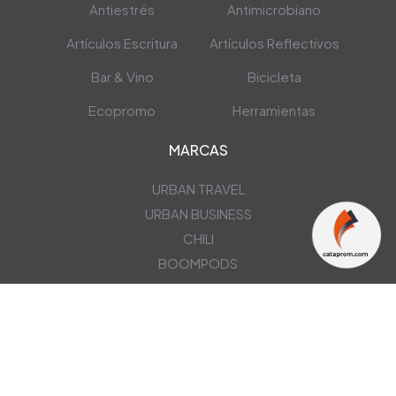
Antiestrés
Antimicrobiano
Artículos Escritura
Artículos Reflectivos
Bar & Vino
Bicicleta
Ecopromo
Herramientas
MARCAS
URBAN TRAVEL
URBAN BUSINESS
CHILI
BOOMPODS
NEWSLETTER
OBTÉN NUESTRAS ÚLTIMAS OFERTAS EN TU CORREO