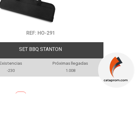
REF: HO-291
SET BBQ STANTON
Existencias
Próximas llegadas
-230
1.008
odos
1
NEWSLETTER