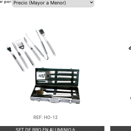
r por:
REF: HO-12
SET DE BBQ EN ALUMINIO 6