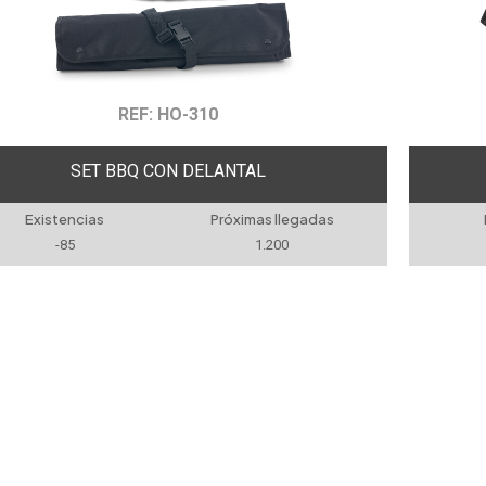
REF: HO-310
SET BBQ CON DELANTAL
Existencias
Próximas llegadas
-85
1.200
Ver t
ORIAS
MARCAS