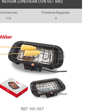
NEVERA LONCHERA CON SET BBQ
Existencias
Próximas llegadas
216
0
REF: HO-367