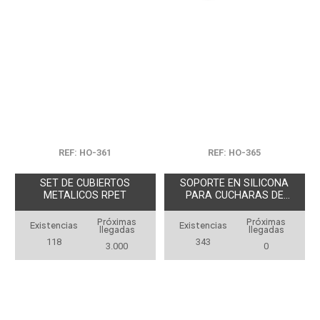
REF: HO-361
REF: HO-365
SET DE CUBIERTOS
SOPORTE EN SILICONA
METALICOS RPET
PARA CUCHARAS DE
COCINA
Próximas
Próximas
Existencias
Existencias
llegadas
llegadas
118
343
3.000
0