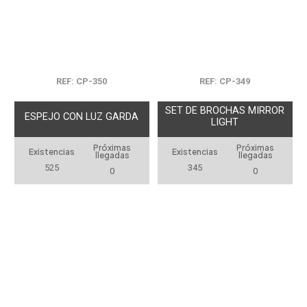
REF: CP-350
REF: CP-349
SET DE BROCHAS MIRROR
ESPEJO CON LUZ GARDA
LIGHT
Próximas
Próximas
Existencias
Existencias
llegadas
llegadas
525
345
0
0