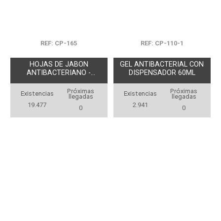
REF: CP-165
REF: CP-110-1
HOJAS DE JABON
GEL ANTIBACTERIAL CON
ANTIBACTERIANO -
DISPENSADOR 60ML
REPUESTO
Próximas
Próximas
Existencias
Existencias
llegadas
llegadas
19.477
2.941
0
0