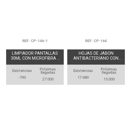
REF: CP-146-1
REF: CP-164
LIMPIADOR PANTALLAS
HOJAS DE JABON
30ML CON MICROFIBRA -
ANTIBACTERIANO CON
PRODUCCION NACIONAL
ESTUCHE
Próximas
Próximas
Existencias
Existencias
llegadas
llegadas
-700
17.680
27.000
15.000