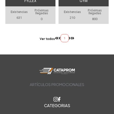
FYLLEX
GYM
Próximas
Próximas
Existencias
Existencias
llegadas
llegadas
631
210
0
800
1
Ver todos
ARTÍCULOS PROMOCIONALES
CATEGORIAS