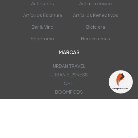
Antiestrés
Antimicrobiano
Artículos Escritura
Artículos Reflectivos
Bar & Vino
Bicicleta
Ecopromo
Herramientas
MARCAS
URBAN TRAVEL
URBAN BUSINESS
CHILI
BOOMPODS
NEWSLETTER
OBTÉN NUESTRAS ÚLTIMAS OFERTAS EN TU CORREO