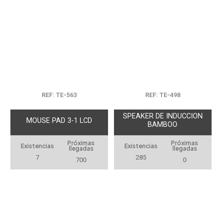
REF: TE-563
REF: TE-498
SPEAKER DE INDUCCION
MOUSE PAD 3-1 LCD
BAMBOO
Próximas
Próximas
Existencias
Existencias
llegadas
llegadas
7
285
700
0