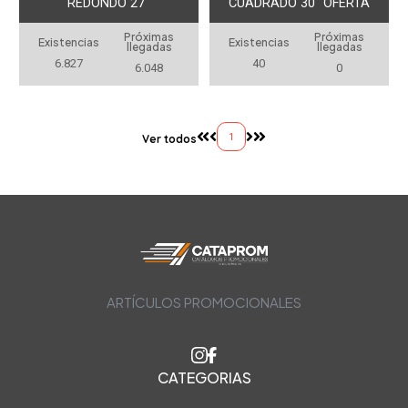
REDONDO 27"
CUADRADO 30" OFERTA
Próximas
Próximas
Existencias
Existencias
llegadas
llegadas
6.827
40
6.048
0
1
Ver todos
ARTÍCULOS PROMOCIONALES
CATEGORIAS