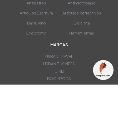
Antiestrés
Antimicrobiano
Artículos Escritura
Artículos Reflectivos
Bar & Vino
Bicicleta
Ecopromo
Herramientas
MARCAS
URBAN TRAVEL
URBAN BUSINESS
CHILI
BOOMPODS
NEWSLETTER
OBTÉN NUESTRAS ÚLTIMAS OFERTAS EN TU CORREO