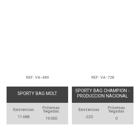
REF: VA-489
REF: VA-728
SPORTY BAG CHAMPION -
SPORTY BAG MOLT
PRODUCCION NACIONAL
Próximas
Próximas
Existencias
Existencias
llegadas
llegadas
11.688
-220
19.000
0