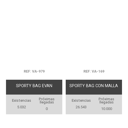
REF: VA-979
REF: VA-169
SPORTY BAG EVAN
SPORTY BAG CON MALLA
Próximas
Próximas
Existencias
Existencias
llegadas
llegadas
5.032
26.543
0
10.000