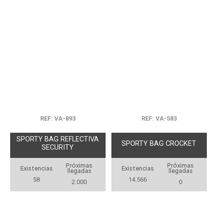
REF: VA-893
REF: VA-583
SPORTY BAG REFLECTIVA
SPORTY BAG CROCKET
SECURITY
Próximas
Próximas
Existencias
Existencias
llegadas
llegadas
58
14.566
2.000
0