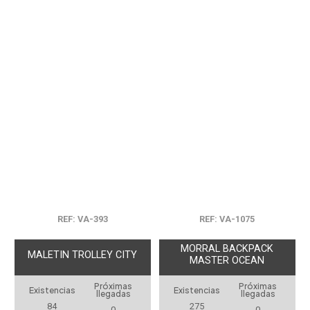
REF: VA-393
REF: VA-1075
MORRAL BACKPACK
MALETIN TROLLEY CITY
MASTER OCEAN
Próximas
Próximas
Existencias
Existencias
llegadas
llegadas
84
275
0
0